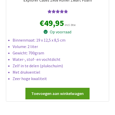
Gewaardeerd
€
49,95
5.00
uit 5
incl. btw
Op voorraad
Binnenmaat: 19 x 12,5 x 8,5 cm
Volume: 2 liter
Gewicht: 700gram
Water-, stof- en vochtdicht
Zelf in te delen (plukschuim)
Met drukventiel
Zeer hoge kwaliteit
Toevoegen aan winkelwagen