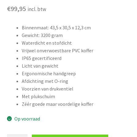
5.00
op 5
€
99,95
incl. btw
gebaseerd op
klant
waardering
Binnenmaat: 43,5 x 30,5 x 12,3 cm
Gewicht: 3200 gram
Waterdicht en stofdicht
Vrijwel onverwoestbare PVC koffer
IP65 gecertificeerd
Licht van gewicht
Ergonomische handgreep
Afdichting met O-ring
Voorzien van drukventiel
Met plukschuim
Zéér goede maar voordelige koffer
Op voorraad