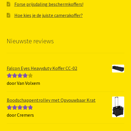
Forse prijsdaling beschermkoffers!
Hoe kies je de juiste camerakoffer?
Nieuwste reviews
Falcon Eyes Heavyduty Koffer CC-02
door Van Volxem
Gewaarde
erd
4
uit 5
Boodschappentrolley met Opvouwbaar Krat
door Cremers
Gewaardeerd
5
uit 5