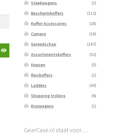
Steekwagens
(1)
Beschermkoffers
(112)
Koffer Accessoires
(28)
Camera
(18)
Gereedschap
(167)
Assortimentskoffers
(52)
Hoezen
(5)
Reiskoffers
(1)
Ladders
(43)
Shopping trolleys
(6)
Kruiwagens
(1)
GearCase.nl staat voor…