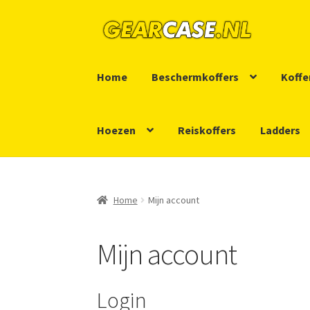
Ga
Ga
door
naar
naar
de
Home
Beschermkoffers
Koffe
navigatie
inhoud
Hoezen
Reiskoffers
Ladders
Home
Afrekenen
GearCase.nl staat voor…
Li
Home
Mijn account
Levering en Betaling
Reparatie/Retour
Discl
Mijn account
Login