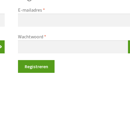
Vereist
E-mailadres
*
Vereist
Wachtwoord
*
Registreren