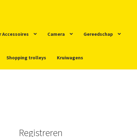
r Accessoires
Camera
Gereedschap
Shopping trolleys
Kruiwagens
nks
Mijn account
Nieuws
Winkel
Winkelmand
Contact
aimer
Algemene Voorwaarden
Privacy
Bedrijfsgegevens
Registreren