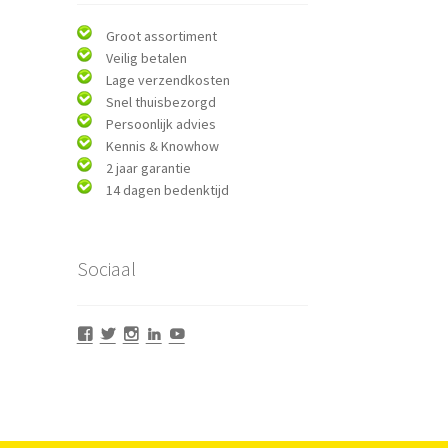
Groot assortiment
Veilig betalen
Lage verzendkosten
Snel thuisbezorgd
Persoonlijk advies
Kennis & Knowhow
2 jaar garantie
14 dagen bedenktijd
Sociaal
Bekijk
Bekijk
Bekijk
Bekijk
Bekijk
het
het
het
het
het
profiel
profiel
profiel
profiel
profiel
van
van
van
van
van
bonjourmedia
bonjourmedia
bonjourmediashops
bonjourmedia
bonjourmedia
op
op
op
op
op
Facebook
Twitter
Instagram
LinkedIn
YouTube