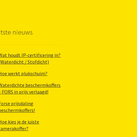
tste nieuws
Wat houdt IP-certificering in?
(Waterdicht / Stofdicht)
Hoe werkt plukschuim?
Waterdichte beschermkoffers
– FORS in prijs verlaagd!
Forse prijsdaling
beschermkoffers!
Hoe kies je de juiste
camerakoffer?