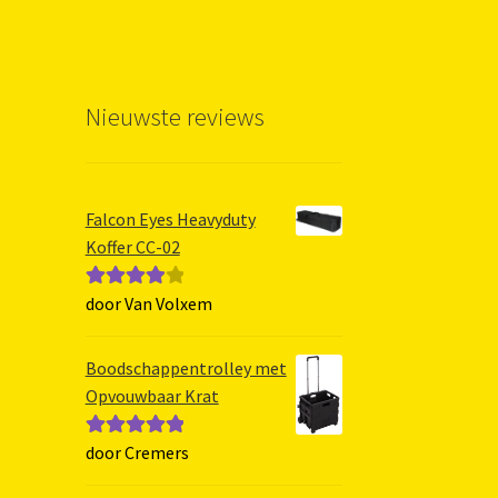
Nieuwste reviews
Falcon Eyes Heavyduty
Koffer CC-02
door Van Volxem
Gewaarde
erd
4
uit 5
Boodschappentrolley met
Opvouwbaar Krat
door Cremers
Gewaardeerd
5
uit 5