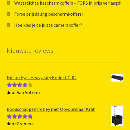
Waterdichte beschermkoffers – FORS in prijs verlaagd!
Forse prijsdaling beschermkoffers!
Hoe kies je de juiste camerakoffer?
Nieuwste reviews
Falcon Eyes Heavyduty Koffer CC-02
door Van Volxem
Gewaarde
erd
4
uit 5
Boodschappentrolley met Opvouwbaar Krat
door Cremers
Gewaardeerd