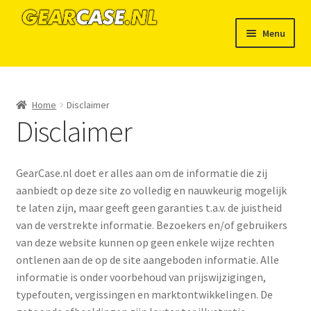
Ga
Ga
Menu
door
naar
naar
de
Home
navigatie
inhoud
Afrekenen
Home
Disclaimer
Disclaimer
GearCase.nl staat voor…
GearCase.nl doet er alles aan om de informatie die zij
Links
aanbiedt op deze site zo volledig en nauwkeurig mogelijk
te laten zijn, maar geeft geen garanties t.a.v. de juistheid
Mijn account
van de verstrekte informatie. Bezoekers en/of gebruikers
van deze website kunnen op geen enkele wijze rechten
Nieuws
ontlenen aan de op de site aangeboden informatie. Alle
informatie is onder voorbehoud van prijswijzigingen,
Winkel
typefouten, vergissingen en marktontwikkelingen. De