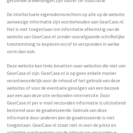
getoonde afbeeldingen zijn louter ter illustratie.
Winkelmand
De intellectuele eigensdomsrechten op alle op de website
Contact
aanwezige informatie zijn voorbehouden aan GearCase.nl.
Het is niet toegestaan om informatie afkomstig van de
website van GearCase.nl zonder voorafgaande schriftelijke
Levering en Betaling
toestemming te kopiëren en/of te verspreiden in welke
vorm dan ook.
Reparatie/Retour
Deze website kan links bevatten naar websites die niet van
Disclaimer
GearCase.nl zijn. GearCase.nl is op geen enkele manier
verantwoordelijk voor de inhoud of het gebruik van deze
Algemene Voorwaarden
websites of voor de eventuele gevolgen van een bezoek
aan een aan deze site verbonden internetsite. Door
Privacy
GearCase.nl per e-mail verzonden informatie is uitsluitend
bestemd voor de geadresseerde. Gebruik van deze
Bedrijfsgegevens
informatie door anderen dan de geadresseerde is niet
toegestaan. GearCase.nl staat niet in voor de juiste en
volledige overbrenging van de inhoud van verzonden e-