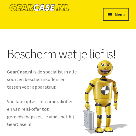
Ga
Ga
Menu
door
naar
naar
de
Home
navigatie
inhoud
Afrekenen
Bescherm wat je lief is!
GearCase.nl staat voor…
GearCase.nl
is dè specialist in alle
Links
soorten beschermkoffers en
tassen voor apparatuur.
Mijn account
Van laptoptas tot camerakoffer
en van reiskoffer tot
Nieuws
gereedschapsset, je vindt het bij
GearCase.nl.
Winkel