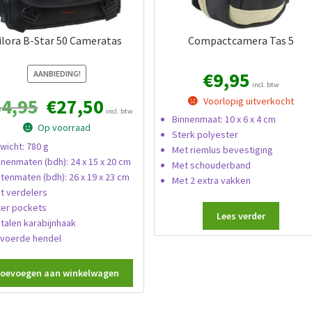
ilora B-Star 50 Cameratas
Compactcamera Tas 5
€
9,95
AANBIEDING!
incl. btw
Oorspronkelijke
Huidige
34,95
€
27,50
Voorlopig uitverkocht
incl. btw
prijs
prijs
Binnenmaat: 10 x 6 x 4 cm
Op voorraad
was:
is:
Sterk polyester
€34,95.
€27,50.
wicht: 780 g
Met riemlus bevestiging
nnenmaten (bdh): 24 x 15 x 20 cm
Met schouderband
itenmaten (bdh): 26 x 19 x 23 cm
Met 2 extra vakken
t verdelers
lter pockets
Lees verder
talen karabijnhaak
voerde hendel
oevoegen aan winkelwagen