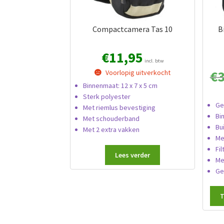
Compactcamera Tas 10
B
€
11,95
incl. btw
€
Voorlopig uitverkocht
Binnenmaat: 12 x 7 x 5 cm
Sterk polyester
Ge
Met riemlus bevestiging
Bi
Met schouderband
Bu
Met 2 extra vakken
Me
Fi
Lees verder
Me
Ge
T