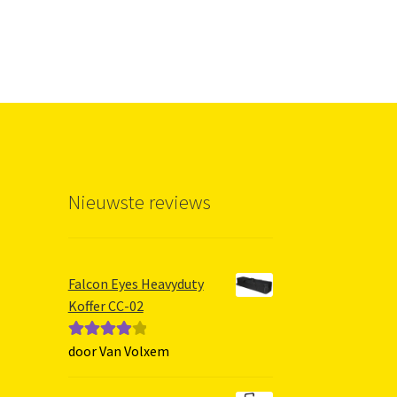
Nieuwste reviews
Falcon Eyes Heavyduty
Koffer CC-02
door Van Volxem
Gewaarde
erd
4
uit 5