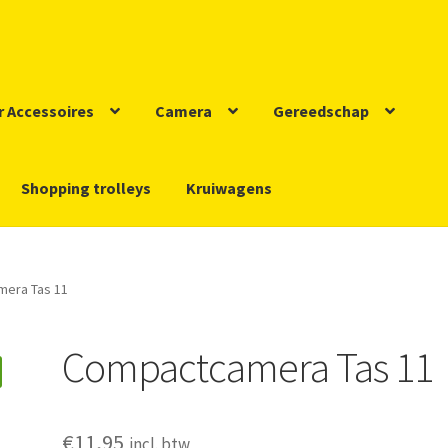
r Accessoires
Camera
Gereedschap
Shopping trolleys
Kruiwagens
nks
Mijn account
Nieuws
Winkel
Winkelmand
Contact
era Tas 11
aimer
Algemene Voorwaarden
Privacy
Bedrijfsgegevens
Compactcamera Tas 11
€
11,95
incl. btw