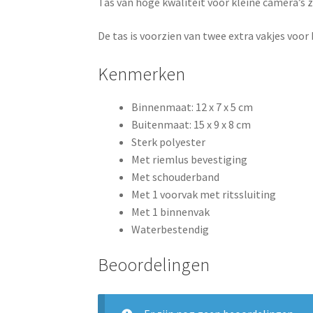
Tas van hoge kwaliteit voor kleine camera’s
De tas is voorzien van twee extra vakjes voor 
Kenmerken
Binnenmaat: 12 x 7 x 5 cm
Buitenmaat: 15 x 9 x 8 cm
Sterk polyester
Met riemlus bevestiging
Met schouderband
Met 1 voorvak met ritssluiting
Met 1 binnenvak
Waterbestendig
Beoordelingen