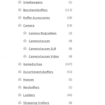
Steekwagens
(1)
Beschermkoffers
(112)
Koffer Accessoires
(28)
Camera
(18)
Camera Rugzakken
(2)
Cameratassen
(9)
Cameratassen SLR
(6)
Cameratassen Video
(4)
Gereedschap
(167)
Assortimentskoffers
(52)
Hoezen
(5)
Reiskoffers
(1)
Ladders
(43)
Shopping trolleys
(6)